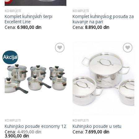
KOMPLETI
KOMPLETI
Komplet kuhinjskih šerpi
Komplet kuhinjskog posuđa za
Excellent Line
kuvanje na pari
Cena:
6.980,00
din
Cena:
8.890,00
din
Akcija!
Add to
Add to
Wishlist
Wishlist
KOMPLETI
KOMPLETI
Kuhinjsko posuđe economy 12
Kuhinjsko posuđe u setu
Cena:
4.499,00
din
Cena:
7.699,00
din
Originalna
Trenutna
3.900,00
din