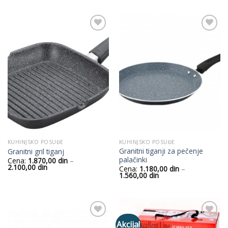
od
4.800,00
din
do
5.160,00
din
Add to
Add to
Wishlist
Wishlist
KUHINJSKO POSUĐE
KUHINJSKO POSUĐE
Granitni tiganji za pečenje
Granitni gril tiganj
palačinki
Cena:
1.870,00
din
–
Raspon
2.100,00
din
Cena:
1.180,00
din
–
cena:
Raspon
1.560,00
din
od
cena:
1.870,00
od
din
1.180,00
do
din
2.100,00
do
din
1.560,00
din
Akcija!