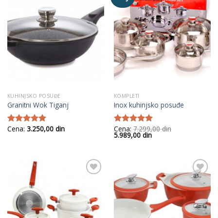
Add to
Add to
Wishlist
Wishlist
KUHINJSKO POSUĐE
KOMPLETI
Granitni Wok Tiganj
Inox kuhinjsko posuđe
Cena:
3.250,00
din
Cena:
7.299,00
din
Ocenjeno
Ocenjeno
Originalna
Trenutna
5.989,00
din
sa
5.00
od
sa
5.00
od
cena
cena
5
5
je
je:
bila:
5.989,00
7.299,00
din.
din.
Add to
Add to
Wishlist
Wishlist