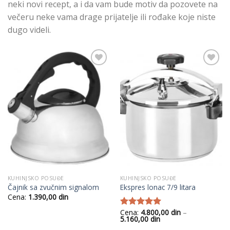
neki novi recept, a i da vam bude motiv da pozovete na
večeru neke vama drage prijatelje ili rođake koje niste
dugo videli.
Add to
Add to
Wishlist
Wishlist
KUHINJSKO POSUĐE
KUHINJSKO POSUĐE
Čajnik sa zvučnim signalom
Ekspres lonac 7/9 litara
Cena:
1.390,00
din
Cena:
4.800,00
din
–
Ocenjeno
Raspon
5.160,00
din
sa
5.00
od
cena:
5