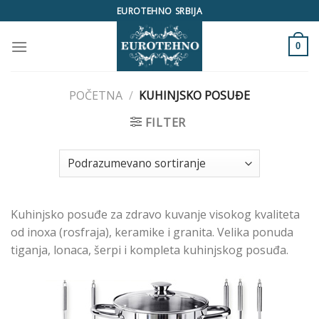
Skip
EUROTEHNO SRBIJA
to
content
0
POČETNA
/
KUHINJSKO POSUĐE
FILTER
Kuhinjsko posuđe za zdravo kuvanje visokog kvaliteta
od inoxa (rosfraja), keramike i granita. Velika ponuda
tiganja, lonaca, šerpi i kompleta kuhinjskog posuđa.