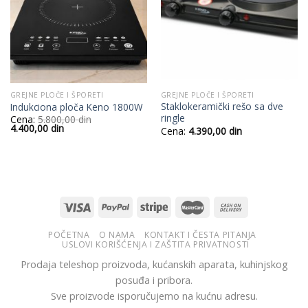
GREJNE PLOČE I ŠPORETI
GREJNE PLOČE I ŠPORETI
Staklokeramički rešo sa dve
Indukciona ploča Keno 1800W
ringle
Cena:
5.800,00
din
Originalna
Trenutna
4.400,00
din
Cena:
4.390,00
din
cena
cena
je
je:
bila:
4.400,00
5.800,00
din.
din.
POČETNA
O NAMA
KONTAKT I ČESTA PITANJA
USLOVI KORIŠĆENJA I ZAŠTITA PRIVATNOSTI
Prodaja teleshop proizvoda, kućanskih aparata, kuhinjskog
posuđa i pribora.
Sve proizvode isporučujemo na kućnu adresu.