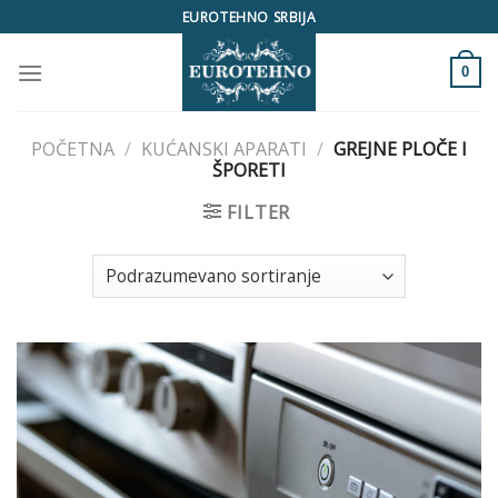
Skip
EUROTEHNO SRBIJA
to
content
0
POČETNA
/
KUĆANSKI APARATI
/
GREJNE PLOČE I
ŠPORETI
FILTER