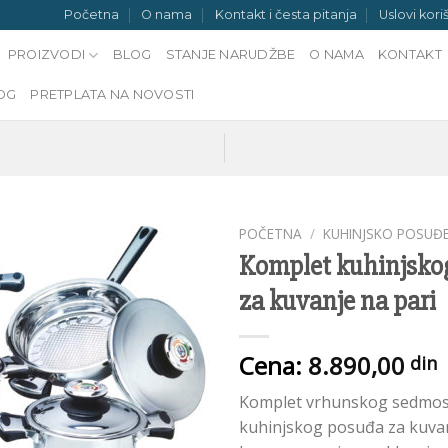
Početna
O nama
Kontakt i česta pitanja
Uslovi kori
PROIZVODI
BLOG
STANJE NARUDŽBE
O NAMA
KONTAKT
OG
PRETPLATA NA NOVOSTI
POČETNA
/
KUHINJSKO POSUĐ
Komplet kuhinjsko
za kuvanje na pari
Add to
Wishlist
Cena:
8.890,00
din
Komplet vrhunskog sedmos
kuhinjskog posuđa za kuva