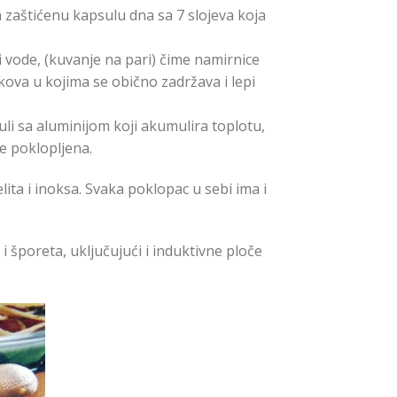
 zaštićenu kapsulu dna sa 7 slojeva koja
 vode, (kuvanje na pari) čime namirnice
kova u kojima se obično zadržava i lepi
li sa aluminijom koji akumulira toplotu,
te poklopljena.
ita i inoksa. Svaka poklopac u sebi ima i
 šporeta, uključujući i induktivne ploče