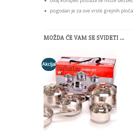
ovaj komplet posuđa se može bezbed
pogodan je za sve vrste grejnih ploča,
MOŽDA ĆE VAM SE SVIDETI …
Akcija!
Add to
Wishlist