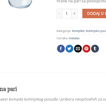
hrane na pari sa poklopcim
Komplet kuhinjskog posuđa za ku
DODAJ U
Kategorije:
Kompleti
,
Kuhinjsko po
Oznaka:
metalac
na pari
vanaest komada kuhinjskog posuđa i pribora neophodnih za s