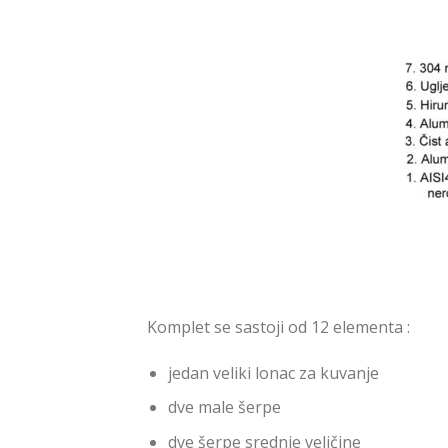
Komplet se sastoji od 12 elementa :
jedan veliki lonac za kuvanje
dve male šerpe
dve šerpe srednje veličine