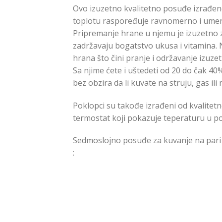
Ovo izuzetno kvalitetno posuđe izrađeno
toplotu raspoređuje ravnomerno i umer
Pripremanje hrane u njemu je izuzetno z
zadržavaju bogatstvo ukusa i vitamina. N
hrana što čini pranje i održavanje izuzet
Sa njime ćete i uštedeti od 20 do čak 40
bez obzira da li kuvate na struju, gas ili
Poklopci su takođe izrađeni od kvalitetn
termostat koji pokazuje teperaturu u p
Sedmoslojno posuđe za kuvanje na pari di
: