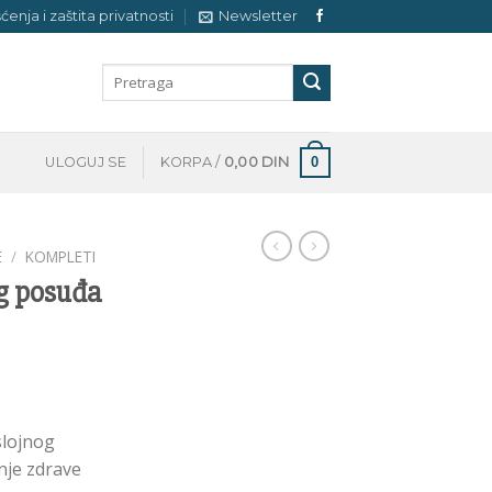
šćenja i zaštita privatnosti
Newsletter
Pretraga
za:
0
ULOGUJ SE
KORPA /
0,00
DIN
E
/
KOMPLETI
g posuđa
lojnog
nje zdrave