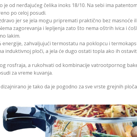
 je od nerđajućeg čelika inoks 18/10. Na sebi ima patentom
eno po celoj posudi.
dravo jer se jela mogu pripremati praktično bez masnoće ili
ema zagorevanja i lepljenja zato što nema oštrih ivica i ćoš
no lakim.
% energije, zahvaljujući termostatu na poklopcu i termokapsu
 na induktivnoj ploči, a jela će dugo ostati topla ako ih ostavi
og rosfraja, a rukohvati od kombinacije vatrootpornog bakel
osudi za vreme kuvanja.
zajnirano je tako da je pogodno za sve vrste grejnih ploča i