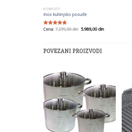
KOMPLETI
Inox kuhinjsko posuđe
Originalna
Trenutna
Cena:
7.299,00
din
5.989,00
din
Ocenjeno
cena
cena
sa
5.00
od
je
je:
5
bila:
5.989,00
7.299,00
din.
din.
POVEZANI PROIZVODI
Add to
Add to
Wishlist
Wishlist