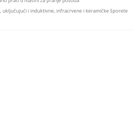
no prati u mašini za pranje posođa
 uključujući i induktivne, infracrvene i keramičke šporete