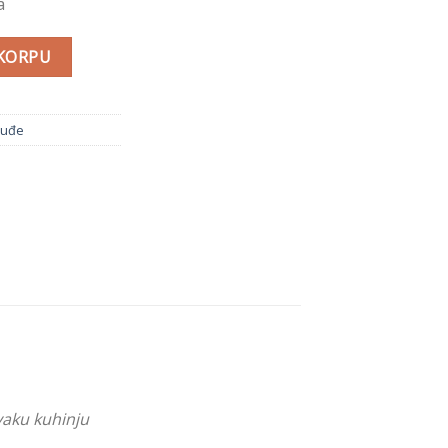
a
vanje na pari količina
 KORPU
suđe
vaku kuhinju