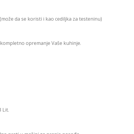
(može da se koristi i kao cediljka za testeninu)
za kompletno opremanje Vaše kuhinje.
 Lit.