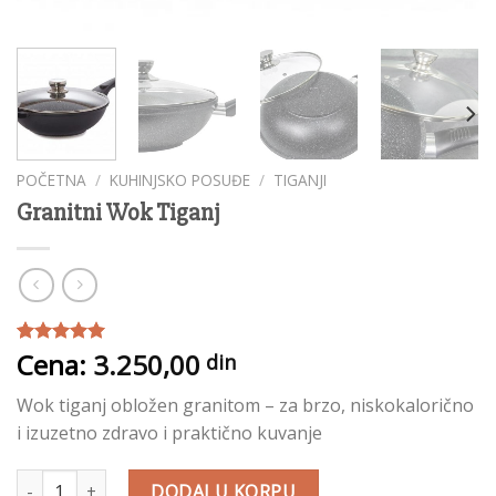
POČETNA
/
KUHINJSKO POSUĐE
/
TIGANJI
Granitni Wok Tiganj
Cena:
3.250,00
Ocenjeno
1
din
5.00
od 5
na osnovu
Wok tiganj obložen granitom – za brzo, niskokalorično
ocene
kupca
i izuzetno zdravo i praktično kuvanje
Granitni Wok Tiganj količina
DODAJ U KORPU