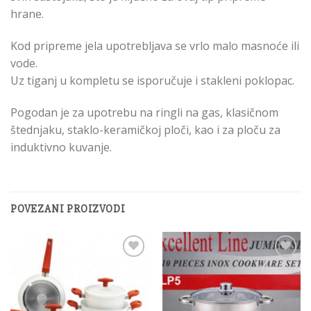
hrane.
Kod pripreme jela upotrebljava se vrlo malo masnoće ili
vode.
Uz tiganj u kompletu se isporučuje i stakleni poklopac.
Pogodan je za upotrebu na ringli na gas, klasičnom
štednjaku, staklo-keramičkoj ploči, kao i za ploču za
induktivno kuvanje.
POVEZANI PROIZVODI
Add to
Add to
Wishlist
Wishlist