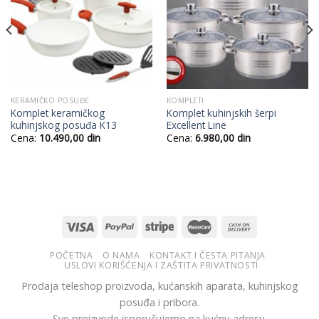
KERAMIČKO POSUĐE
KOMPLETI
Komplet keramičkog
Komplet kuhinjskih šerpi
kuhinjskog posuđa K13
Excellent Line
Cena:
10.490,00
din
Cena:
6.980,00
din
POČETNA
O NAMA
KONTAKT I ČESTA PITANJA
USLOVI KORIŠĆENJA I ZAŠTITA PRIVATNOSTI
Prodaja teleshop proizvoda, kućanskih aparata, kuhinjskog
posuđa i pribora.
Sve proizvode isporučujemo na kućnu adresu.