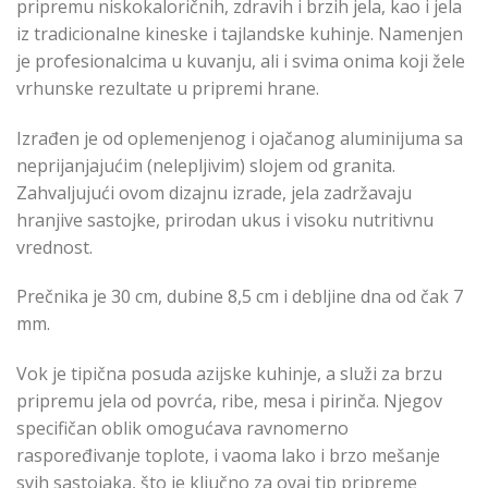
pripremu niskokaloričnih, zdravih i brzih jela, kao i jela
iz tradicionalne kineske i tajlandske kuhinje. Namenjen
je profesionalcima u kuvanju, ali i svima onima koji žele
vrhunske rezultate u pripremi hrane.
Izrađen je od oplemenjenog i ojačanog aluminijuma sa
neprijanjajućim (nelepljivim) slojem od granita.
Zahvaljujući ovom dizajnu izrade, jela zadržavaju
hranjive sastojke, prirodan ukus i visoku nutritivnu
vrednost.
Prečnika je 30 cm, dubine 8,5 cm i debljine dna od čak 7
mm.
Vok je tipična posuda azijske kuhinje, a služi za brzu
pripremu jela od povrća, ribe, mesa i pirinča. Njegov
specifičan oblik omogućava ravnomerno
raspoređivanje toplote, i vaoma lako i brzo mešanje
svih sastojaka, što je ključno za ovaj tip pripreme