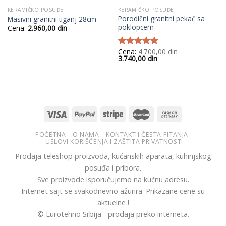
KERAMIČKO POSUĐE
KERAMIČKO POSUĐE
Porodični granitni pekač sa
Masivni granitni tiganj 28cm
poklopcem
Cena:
2.960,00
din
Cena:
4.700,00
din
Ocenjeno
Originalna
Trenutna
3.740,00
din
sa
5.00
od
cena
cena
5
je
je:
bila:
3.740,00
4.700,00
din.
din.
POČETNA
O NAMA
KONTAKT I ČESTA PITANJA
USLOVI KORIŠĆENJA I ZAŠTITA PRIVATNOSTI
Prodaja teleshop proizvoda, kućanskih aparata, kuhinjskog
posuđa i pribora.
Sve proizvode isporučujemo na kućnu adresu.
Internet sajt se svakodnevno ažurira. Prikazane cene su
aktuelne !
© Eurotehno Srbija - prodaja preko interneta.