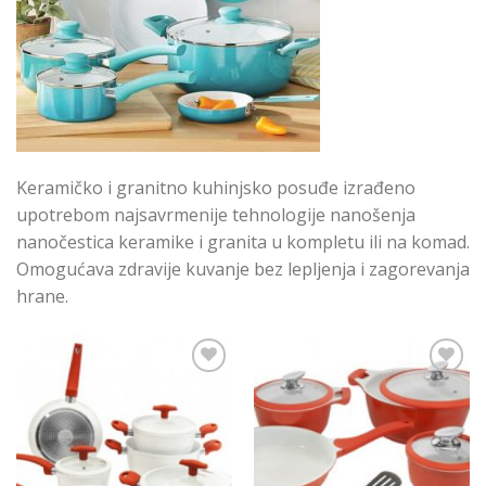
Keramičko i granitno kuhinjsko posuđe izrađeno
upotrebom najsavrmenije tehnologije nanošenja
nanočestica keramike i granita u kompletu ili na komad.
Omogućava zdravije kuvanje bez lepljenja i zagorevanja
hrane.
Add to
Add to
Wishlist
Wishlist