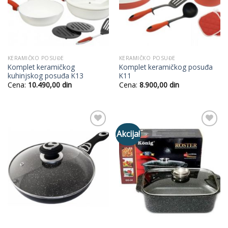
KERAMIČKO POSUĐE
KERAMIČKO POSUĐE
Komplet keramičkog
Komplet keramičkog posuđa
kuhinjskog posuđa K13
K11
Cena:
10.490,00
din
Cena:
8.900,00
din
Akcija!
Add to
Add to
Wishlist
Wishlist