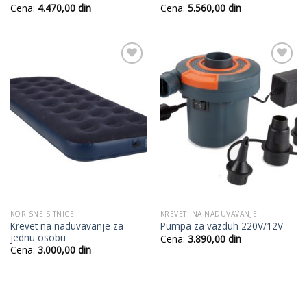
Cena:
4.470,00
din
Cena:
5.560,00
din
Add to
Add to
Wishlist
Wishlist
KORISNE SITNICE
KREVETI NA NADUVAVANJE
Krevet na naduvavanje za
Pumpa za vazduh 220V/12V
jednu osobu
Cena:
3.890,00
din
Cena:
3.000,00
din