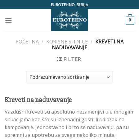
Skip
EUROTEHNO SRBIJA
to
content
0
POČETNA
/
KORISNE SITNICE
/
KREVETI NA
NADUVAVANJE
FILTER
Kreveti na naduvavanje
Vazdušni kreveti su apsolutno nezamenjivi u u mnogim
situacijama kao što su iznenadni gosti ili odlazak na
kampovanje. Jednostavno i brzo se naduvavaju, pa su
spremni za upotrebu za svega nekoliko minuta.