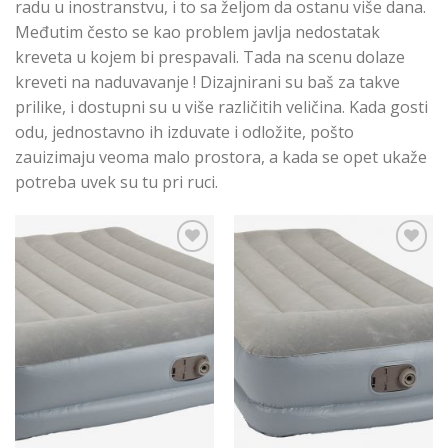
radu u inostranstvu, i to sa željom da ostanu više dana.
Međutim često se kao problem javlja nedostatak
kreveta u kojem bi prespavali. Tada na scenu dolaze
kreveti na naduvavanje ! Dizajnirani su baš za takve
prilike, i dostupni su u više različitih veličina. Kada gosti
odu, jednostavno ih izduvate i odložite, pošto
zauizimaju veoma malo prostora, a kada se opet ukaže
potreba uvek su tu pri ruci.
Add to
Add to
Wishlist
Wishlist