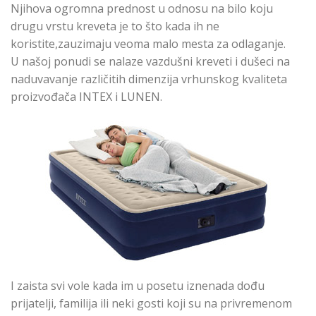
Njihova ogromna prednost u odnosu na bilo koju
drugu vrstu kreveta je to što kada ih ne
koristite,zauzimaju veoma malo mesta za odlaganje.
U našoj ponudi se nalaze vazdušni kreveti i dušeci na
naduvavanje različitih dimenzija vrhunskog kvaliteta
proizvođača INTEX i LUNEN.
I zaista svi vole kada im u posetu iznenada dođu
prijatelji, familija ili neki gosti koji su na privremenom