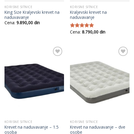
KORISNE SITNICE
KORISNE SITNICE
King Size Kraljevski krevet na
Kraljevski krevet na
naduvavanje
naduvavanje
Cena:
9.890,00
din
Cena:
8.790,00
din
Ocenjeno
sa
5.00
od
5
Add to
Add to
Wishlist
Wishlist
KORISNE SITNICE
KORISNE SITNICE
Krevet na naduvavanje – 1.5
Krevet na naduvavanje – dve
osoba
osobe