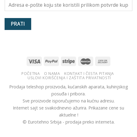
PRATI
POČETNA
O NAMA
KONTAKT I ČESTA PITANJA
USLOVI KORIŠĆENJA I ZAŠTITA PRIVATNOSTI
Prodaja teleshop proizvoda, kućanskih aparata, kuhinjskog
posuđa i pribora.
Sve proizvode isporučujemo na kućnu adresu.
Internet sajt se svakodnevno ažurira. Prikazane cene su
aktuelne !
© Eurotehno Srbija - prodaja preko interneta.