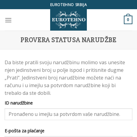
Skip
EUROTEHNO SRBIJA
to
content
0
PROVERA STATUSA NARUDŽBE
Da biste pratili svoju narudžbinu molimo vas unesite
njen jedinstveni broj u polje ispod i pritisnite dugme
„Prati“. Jedinstveni broj narudžbine možete naći na
računu i u imejlu sa potvrdom narudžbine koji bi
trebalo da ste dobili.
ID narudžbine
E-pošta za plaćanje