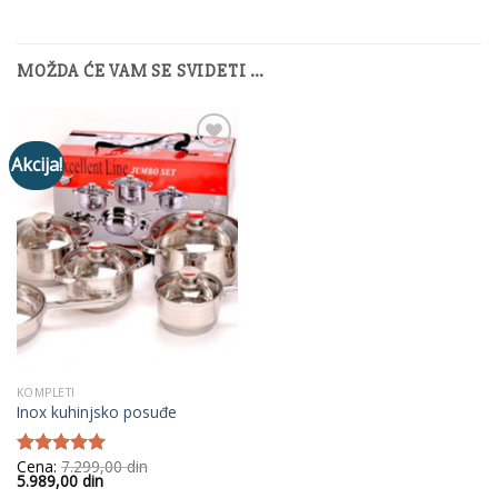
MOŽDA ĆE VAM SE SVIDETI …
Akcija!
Add to
Wishlist
KOMPLETI
Inox kuhinjsko posuđe
Cena:
7.299,00
din
Ocenjeno
Originalna
Trenutna
5.989,00
din
sa
5.00
od
cena
cena