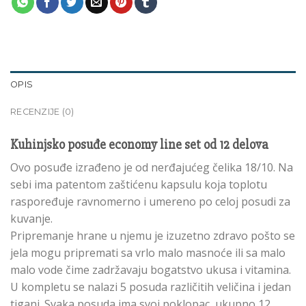
OPIS
RECENZIJE (0)
Kuhinjsko posuđe economy line set od 12 delova
Ovo posuđe izrađeno je od nerđajućeg čelika 18/10. Na
sebi ima patentom zaštićenu kapsulu koja toplotu
raspoređuje ravnomerno i umereno po celoj posudi za
kuvanje.
Pripremanje hrane u njemu je izuzetno zdravo pošto se
jela mogu pripremati sa vrlo malo masnoće ili sa malo
malo vode čime zadržavaju bogatstvo ukusa i vitamina.
U kompletu se nalazi 5 posuda različitih veličina i jedan
tiganj. Svaka posuda ima svoj poklopac, ukupno 12