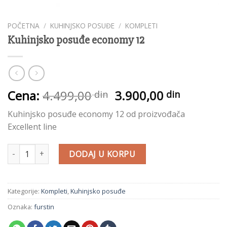
POČETNA
/
KUHINJSKO POSUĐE
/
KOMPLETI
Kuhinjsko posuđe economy 12
Originalna
Trenutn
Cena:
4.499,00
3.900,00
din
din
cena
cena
Kuhinjsko posuđe economy 12 od proizvođača
je
je:
Excellent line
bila:
3.900,0
4.499,00
din.
Kuhinjsko posuđe economy 12 količina
din.
DODAJ U KORPU
Kategorije:
Kompleti
,
Kuhinjsko posuđe
Oznaka:
furstin