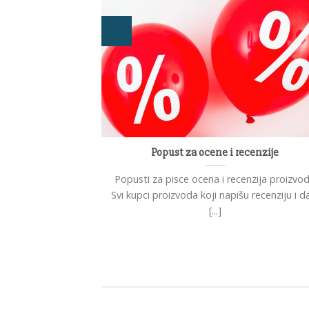
buteri !
Popust za ocene i recenzije
 poslednje vreme
Popusti za pisce ocena i recenzija proizvo
trgovaca koji se
Svi kupci proizvoda koji napišu recenziju i d
.]
[...]