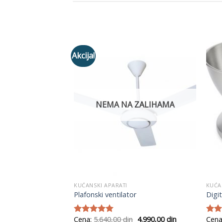
Akcija!
Add to
Add to
Wishlist
Wishlist
NEMA NA ZALIHAMA
KUĆANSKI APARATI
KUĆA
osuđe
Plafonski ventilator
Digi
Originalna
Trenutna
Originalna
Trenutna
n
5.989,00
din
Cena:
5.640,00
din
4.990,00
din
Cena
Ocenjeno
Ocen