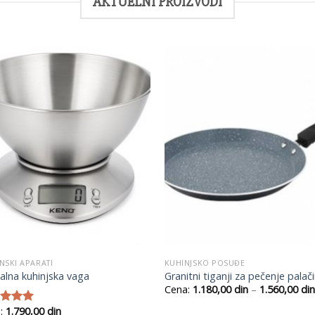
AKTUELNI PROIZVODI
Add to
Add
Wishlist
Wish
NSKI APARATI
KUHINJSKO POSUĐE
talna kuhinjska vaga
Granitni tiganji za pečenje palači
Cena:
1.180,00
din
–
1.560,00
din
:
1.790,00
din
jeno