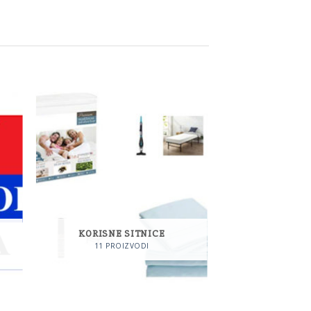
1.180,00
din
do
1.560,00
din
KORISNE SITNICE
11 PROIZVODI