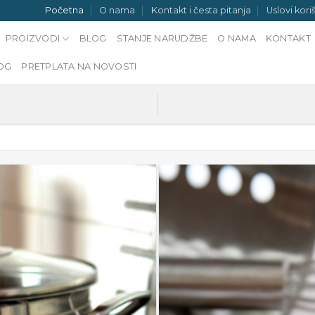
Početna
O nama
Kontakt i česta pitanja
Uslovi kori
PROIZVODI
BLOG
STANJE NARUDŽBE
O NAMA
KONTAKT
OG
PRETPLATA NA NOVOSTI