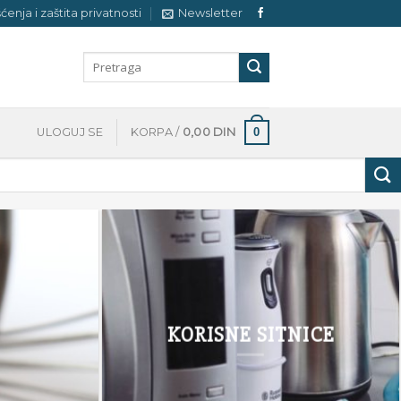
šćenja i zaštita privatnosti
Newsletter
Pretraga
za:
0
ULOGUJ SE
KORPA /
0,00
DIN
KORISNE SITNICE