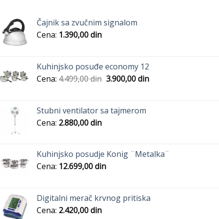
Čajnik sa zvučnim signalom
Cena:
1.390,00
din
Kuhinjsko posuđe economy 12
Originalna
Trenutna
Cena:
4.499,00
din
3.900,00
din
cena
cena
je
je:
bila:
3.900,00
Stubni ventilator sa tajmerom
4.499,00
din.
Cena:
2.880,00
din
din.
Kuhinjsko posudje Konig ¨Metalka¨
Cena:
12.699,00
din
Digitalni merač krvnog pritiska
Cena:
2.420,00
din