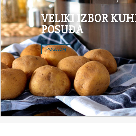
VELIKI IZBOR KUH
POSUĐA
POGLEDAJ