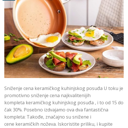
Sniženje cena keramičkog kuhinjskog posuđa U toku je
promotivno sniženje cena najkvalitenijih
kompleta keramičkog kuhinjskog posuđa , i to od 15 do
čak 30%. Posebno izdvajamo ova dva fantastična
kompleta: Takođe, značajno su snižene i
cene keramičkih noževa. Iskoristite priliku, i kupite