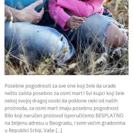
Posebne pogodnosti za sve one koji žele da urade
nešto zaista posebno za osmi mart ! Svi kupci koji žele
nekoj svojoj dragoj osobi da poklone neki od naših
proizvoda, za osmi mart imaju posebnu pogodnost:
Bilo koji naručen proizvod isporučićemo BESPLATNO
na željenu adresu u Beogradu, i svim većim gradovima
u Republici Srbiji, Vaše […]