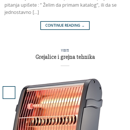
pitanja upišete : “ Želim da primam katalog“, ili da se
jednostavno […]
CONTINUE READING
→
VESTI
Grejalice i grejna tehnika