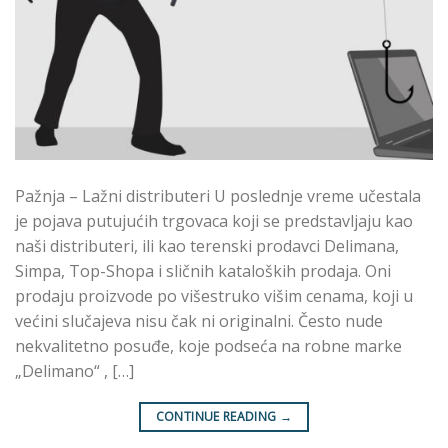
Pažnja – Lažni distributeri U poslednje vreme učestala
je pojava putujućih trgovaca koji se predstavljaju kao
naši distributeri, ili kao terenski prodavci Delimana,
Simpa, Top-Shopa i sličnih kataloških prodaja. Oni
prodaju proizvode po višestruko višim cenama, koji u
većini slučajeva nisu čak ni originalni. Često nude
nekvalitetno posuđe, koje podseća na robne marke
„Delimano“ , […]
CONTINUE READING
→