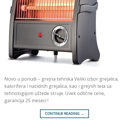
Novo u ponudi – grejna tehnika Veliki izbor grejalica,
kalorifera i nazidnih grejalica, kao i grejnih tela sa
tehnologijom uštede struje. Uvek odlične cene,
garancija 25 meseci !
CONTINUE READING
→