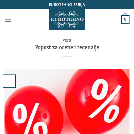
Skip
EUROTEHNO SRBIJA
to
content
0
VESTI
Popust za ocene i recenzije