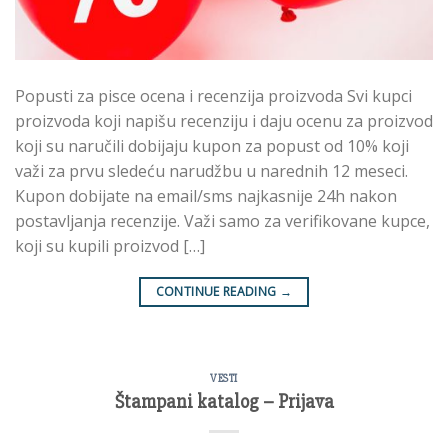
Popusti za pisce ocena i recenzija proizvoda Svi kupci
proizvoda koji napišu recenziju i daju ocenu za proizvod
koji su naručili dobijaju kupon za popust od 10% koji
važi za prvu sledeću narudžbu u narednih 12 meseci.
Kupon dobijate na email/sms najkasnije 24h nakon
postavljanja recenzije. Važi samo za verifikovane kupce,
koji su kupili proizvod […]
CONTINUE READING
→
VESTI
Štampani katalog – Prijava