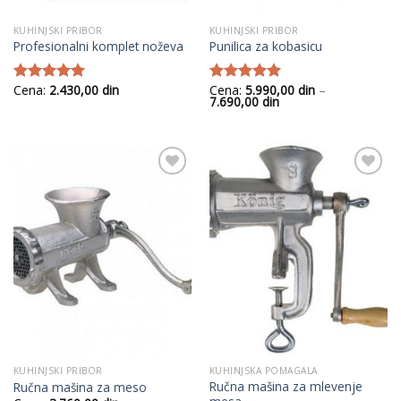
KUHINJSKI PRIBOR
KUHINJSKI PRIBOR
Profesionalni komplet noževa
Punilica za kobasicu
Cena:
2.430,00
din
Cena:
5.990,00
din
–
Ocenjeno
Ocenjeno
Raspon
7.690,00
din
sa
5.00
od
sa
5.00
od
cena:
5
5
od
5.990,00
din
do
7.690,00
din
Add to
Add to
Wishlist
Wishlist
KUHINJSKI PRIBOR
KUHINJSKA POMAGALA
Ručna mašina za mlevenje
Ručna mašina za meso