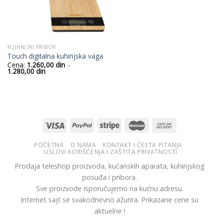
KUHINJSKI PRIBOR
Touch digitalna kuhinjska vaga
Cena:
1.260,00
din
–
Raspon
1.280,00
din
cena:
od
1.260,00
din
do
1.280,00
din
POČETNA
O NAMA
KONTAKT I ČESTA PITANJA
USLOVI KORIŠĆENJA I ZAŠTITA PRIVATNOSTI
Prodaja teleshop proizvoda, kućanskih aparata, kuhinjskog
posuđa i pribora.
Sve proizvode isporučujemo na kućnu adresu.
Internet sajt se svakodnevno ažurira. Prikazane cene su
aktuelne !