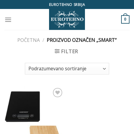
Skip
EUROTEHNO SRBIJA
to
content
0
POČETNA
/
PROIZVOD OZNAČEN „SMART“
FILTER
Add to
Wishlist