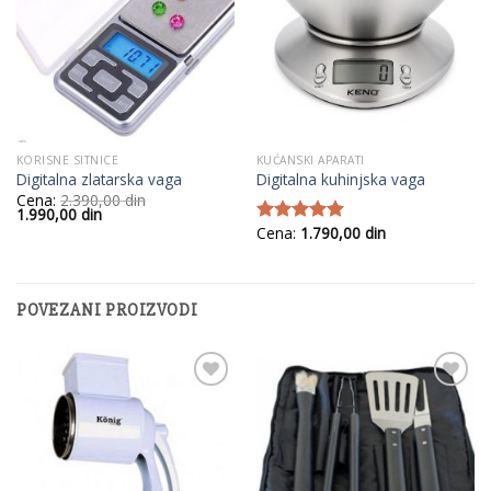
KORISNE SITNICE
KUĆANSKI APARATI
Digitalna zlatarska vaga
Digitalna kuhinjska vaga
Cena:
2.390,00
din
Originalna
Trenutna
1.990,00
din
cena
cena
Cena:
1.790,00
din
Ocenjeno
je
je:
sa
5.00
od
bila:
1.990,00
2.390,00
din.
5
din.
POVEZANI PROIZVODI
Add to
Add to
Wishlist
Wishlist