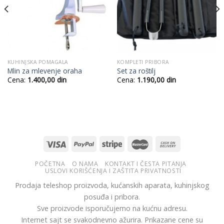
KUHINJSKA POMAGALA
KOMPLETI PRIBORA
Mlin za mlevenje oraha
Set za roštilj
Cena:
1.400,00
din
Cena:
1.190,00
din
POČETNA
O NAMA
KONTAKT I ČESTA PITANJA
USLOVI KORIŠĆENJA I ZAŠTITA PRIVATNOSTI
Prodaja teleshop proizvoda, kućanskih aparata, kuhinjskog
posuđa i pribora.
Sve proizvode isporučujemo na kućnu adresu.
Internet sajt se svakodnevno ažurira. Prikazane cene su