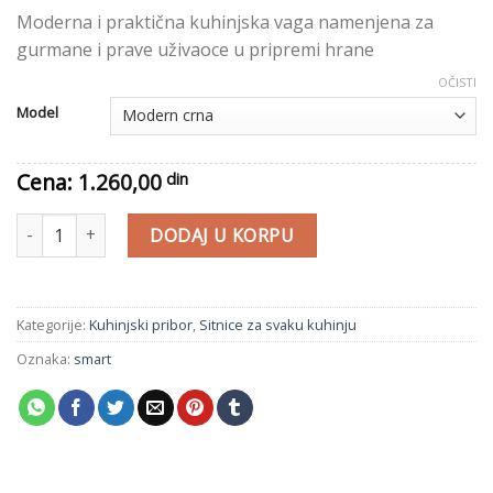
cena:
Moderna i praktična kuhinjska vaga namenjena za
od
gurmane i prave uživaoce u pripremi hrane
1.260,
din
OČISTI
do
Model
1.280,
din
Cena:
1.260,00
din
Touch digitalna kuhinjska vaga količina
DODAJ U KORPU
Kategorije:
Kuhinjski pribor
,
Sitnice za svaku kuhinju
Oznaka:
smart