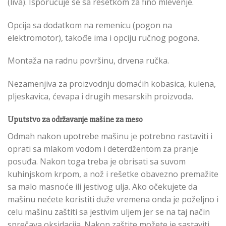
(liva). Isporučuje se sa rešetkom za fino mlevenje.
Opcija sa dodatkom na remenicu (pogon na
elektromotor), takođe ima i opciju ručnog pogona.
Montaža na radnu površinu, drvena ručka.
Nezamenjiva za proizvodnju domaćih kobasica, kulena,
pljeskavica, ćevapa i drugih mesarskih proizvoda.
Uputstvo za održavanje mašine za meso
Odmah nakon upotrebe mašinu je potrebno rastaviti i
oprati sa mlakom vodom i deterdžentom za pranje
posuđa. Nakon toga treba je obrisati sa suvom
kuhinjskom krpom, a nož i rešetke obavezno premažite
sa malo masnoće ili jestivog ulja. Ako očekujete da
mašinu nećete koristiti duže vremena onda je poželjno i
celu mašinu zaštiti sa jestivim uljem jer se na taj način
sprečava oksidacija. Nakon zaštite možete je sastaviti