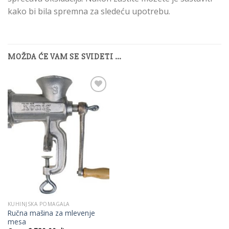
kako bi bila spremna za sledeću upotrebu.
MOŽDA ĆE VAM SE SVIDETI …
Add to
Wishlist
KUHINJSKA POMAGALA
Ručna mašina za mlevenje
mesa