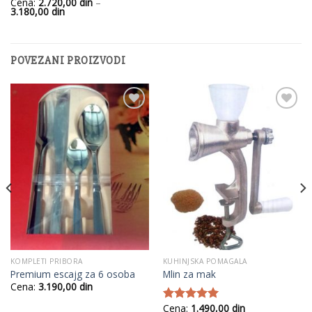
Cena:
2.720,00
din
–
Raspon
3.180,00
din
cena:
od
2.720,00
din
do
POVEZANI PROIZVODI
3.180,00
din
Add to
Add to
Wishlist
Wishlist
KOMPLETI PRIBORA
KUHINJSKA POMAGALA
Premium escajg za 6 osoba
Mlin za mak
Cena:
3.190,00
din
Cena:
1.490,00
din
Ocenjeno