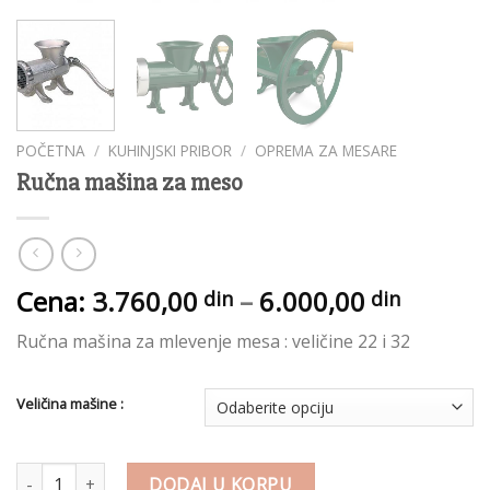
POČETNA
/
KUHINJSKI PRIBOR
/
OPREMA ZA MESARE
Ručna mašina za meso
Raspon
Cena:
3.760,00
–
6.000,00
din
din
cena:
Ručna mašina za mlevenje mesa : veličine 22 i 32
od
3.760,
din
Veličina mašine :
do
6.000,
Ručna mašina za meso količina
din
DODAJ U KORPU