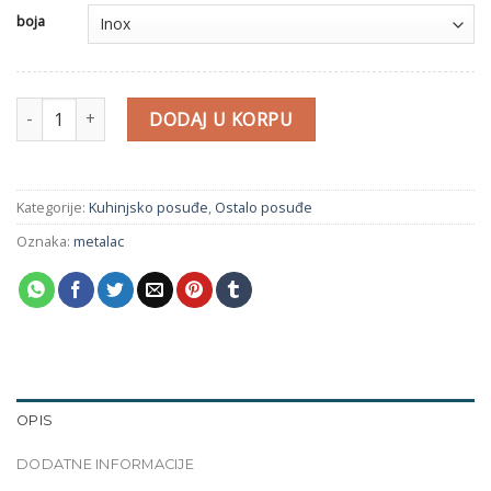
boja
Lonče za kuvanje mleka količina
DODAJ U KORPU
Kategorije:
Kuhinjsko posuđe
,
Ostalo posuđe
Oznaka:
metalac
OPIS
DODATNE INFORMACIJE