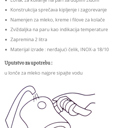
Konstrukcija sprečava kipljenje i zagorevanje
Namenjen za mleko, kreme i filove za kolače
Zviždaljka na paru kao indikacija temperature
Zapremina 2 litra
Materijal izrade : nerđajući čelik, INOX-a 18/10
Uputstvo za upotrebu :
u lonče za mleko najpre sipajte vodu