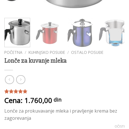
POČETNA
/
KUHINJSKO POSUĐE
/
OSTALO POSUĐE
Lonče za kuvanje mleka
Cena:
1.760,00
Ocenjeno
2
din
5.00
od 5
na osnovu
Lonče za prokuvavanje mleka i pravljenje krema bez
ocene
kupca
zagorevanja
OČISTI