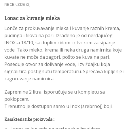
RECENZIJE (2)
Lonac za kuvanje mleka
Lonče za prokuvavanje mleka i kuvanje raznih krema,
pudinga i filova na pari. Izrađeno je od nerđajućeg
INOX-a 18/10, sa duplim zidom i otvorom za sipanje
vode. Tako mleko, krema ili neka druga namirnica koje
kuvate ne može da zagori, pošto se kuva na pari.
Poseduje otvor za dolivanje vode, i zviždajku koja
signalizira postignutu temperaturu. Sprečava kipljenje i
zagorevanje namirnica.
Zapremine 2 litra, isporučuje se u kompletu sa
poklopcem.
Trenutno je dostupan samo u Inox (srebrnoj) boji.
Karakteristike proizvoda :
Lonac za kuvanje na pari sa duplim zidom