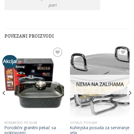
pari
POVEZANI PROIZVODI
Akcija!
Add to
Add to
Wishlist
Wishlist
NEMA NA ZALIHAMA
KERAMIČKO POSUĐE
OSTALO POSUĐE
Porodični granitni pekač sa
Kuhinjska posuda za serviranje
poklopcem
jela