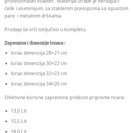
profesionalan kvalitet . Materijal izrade je nerđajući
čelik i aluminijum, sa staklenim poklopcima sa ispustom
pare i metalnim drškama.
Prodaja se vrši isključivo u kompletu.
Zapremina i dimenzije lonaca :
lonac dimenzija 28×21 cm
lonac dimenzija 30×22 cm
lonac dimenzija 32×23 cm
lonac dimenzija 34×20 cm
Efektivne korisne zapremine prilikom pripreme hrane :
13,0 Lit
15,5 Lit
18,0 Lit