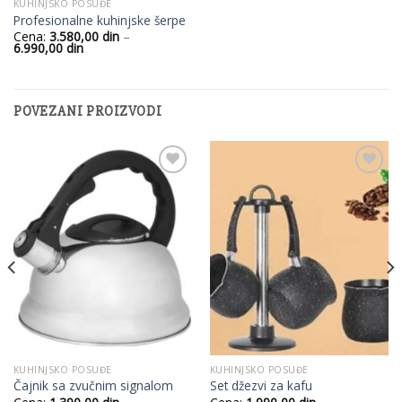
KUHINJSKO POSUĐE
Profesionalne kuhinjske šerpe
Cena:
3.580,00
din
–
Raspon
6.990,00
din
cena:
od
3.580,00
din
do
POVEZANI PROIZVODI
6.990,00
din
Add to
Add to
Wishlist
Wishlist
KUHINJSKO POSUĐE
KUHINJSKO POSUĐE
Čajnik sa zvučnim signalom
Set džezvi za kafu