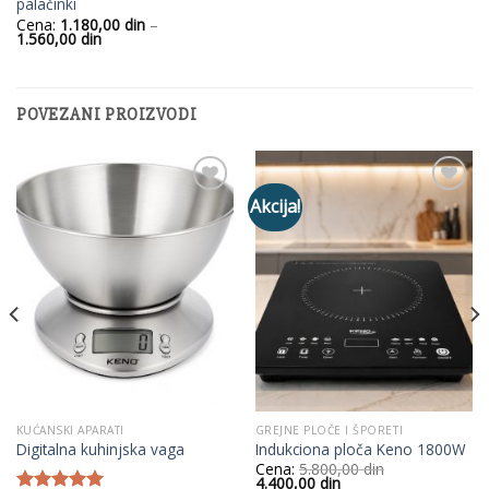
palačinki
Cena:
1.180,00
din
–
Raspon
1.560,00
din
cena:
od
1.180,00
din
do
POVEZANI PROIZVODI
1.560,00
din
Akcija!
Add to
Add to
Wishlist
Wishlist
KUĆANSKI APARATI
GREJNE PLOČE I ŠPORETI
Digitalna kuhinjska vaga
Indukciona ploča Keno 1800W
Cena:
5.800,00
din
Originalna
Trenutna
4.400,00
din