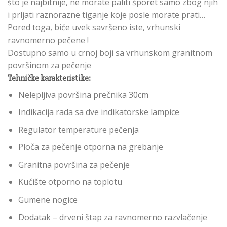
što je najbitnije, ne morate paliti šporet samo zbog njih
i prljati raznorazne tiganje koje posle morate prati…
Pored toga, biće uvek savršeno iste, vrhunski
ravnomerno pečene !
Dostupno samo u crnoj boji sa vrhunskom granitnom
površinom za pečenje
Tehničke karakteristike:
Nelepljiva površina prečnika 30cm
Indikacija rada sa dve indikatorske lampice
Regulator temperature pečenja
Ploča za pečenje otporna na grebanje
Granitna površina za pečenje
Kućište otporno na toplotu
Gumene nogice
Dodatak – drveni štap za ravnomerno razvlačenje