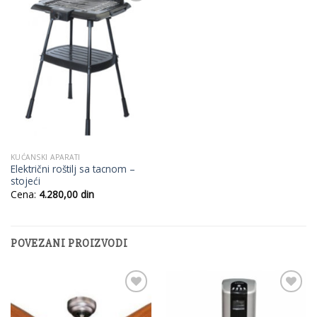
Add to
Wishlist
KUĆANSKI APARATI
Električni roštilj sa tacnom –
stojeći
Cena:
4.280,00
din
POVEZANI PROIZVODI