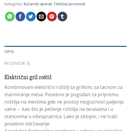
Kategorije:
Kućanski aparati
,
Telešop proizvodi
OPIS
RECENZIJE (1)
Električni gril roštil
Kombinovani električni roštilj sa grillom, sa tacnom za
mariniranje mesa. Posebno je pogodan za pripremu
roštilja na mestima gde ne postoji mogućnost paljenja
vatre – kao što je pečenje roštilja na terasama i u
stanovima u višespratnica. Lako je sklopiv, i ne traži
posebno održavanje.