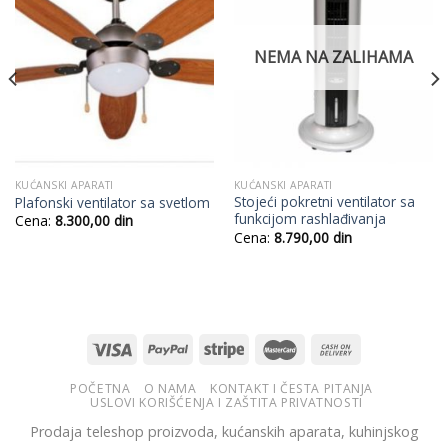
Add to
Add to
Wishlist
Wishlist
NEMA NA ZALIHAMA
KUĆANSKI APARATI
KUĆANSKI APARATI
Stojeći pokretni ventilator sa
Plafonski ventilator sa svetlom
funkcijom rashlađivanja
Cena:
8.300,00
din
Cena:
8.790,00
din
POČETNA
O NAMA
KONTAKT I ČESTA PITANJA
USLOVI KORIŠĆENJA I ZAŠTITA PRIVATNOSTI
Prodaja teleshop proizvoda, kućanskih aparata, kuhinjskog