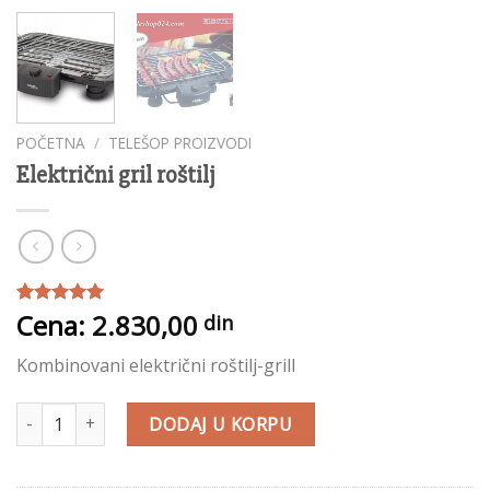
POČETNA
/
TELEŠOP PROIZVODI
Električni gril roštilj
Cena:
2.830,00
Ocenjeno
1
din
5.00
od 5
na osnovu
Kombinovani električni roštilj-grill
ocene
kupca
Električni gril roštilj količina
DODAJ U KORPU