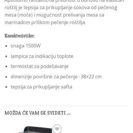
Apsolutno fantastična prednost u odnosu na klasičan
roštilj je tepsija za prikupljanje sokova od pečenog
mesa (moče) i mogućnost prelivanja mesa sa
marinadom prilikom pečenje roštilja.
Karakteristike:
snaga 1500W
lampica za indikaciju toplote
termostat za podešavanje
dimenzije površine za pečenje : 38×22 cm
tepsija za prikupljanje safta
MOŽDA ĆE VAM SE SVIDETI …