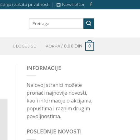
šćenja i zaštita privatnosti
Newsletter
Pretraga
za:
0
ULOGUJ SE
KORPA /
0,00
DIN
INFORMACIJE
Na ovoj stranici možete
pronaći najnovije novosti,
kao i informacije o akcijama,
popustima i raznim drugim
povoljnostima.
POSLEDNJE NOVOSTI