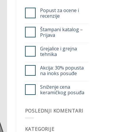
Popust za ocene i
recenzije
Štampani katalog –
Prijava
Grejalice i grejna
tehnika
Akcija: 30% popusta
na inoks posuđe
Sniženje cena
keramičkog posuđa
POSLEDNJI KOMENTARI
KATEGORIJE