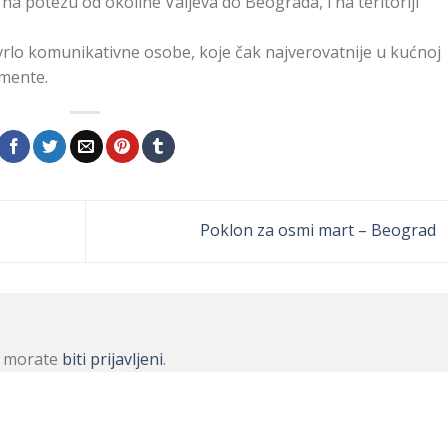
a potezu od okoline Valjeva do Beograda, i na teritoriji
 vrlo komunikativne osobe, koje čak najverovatnije u kućnoj
umente.
Poklon za osmi mart – Beograd
r, morate
biti prijavljeni
.