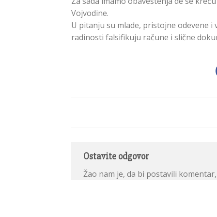
Za sada imamo obaveštenja de se kreću n
Vojvodine.
U pitanju su mlade, pristojne odevene i
radinosti falsifikuju račune i slične dok
Ostavite odgovor
Žao nam je, da bi postavili komenta