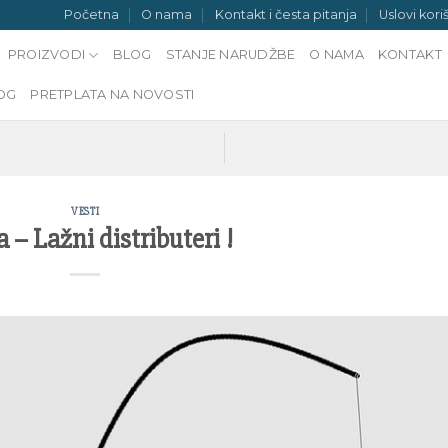
Početna
O nama
Kontakt i česta pitanja
Uslovi kori
PROIZVODI
BLOG
STANJE NARUDŽBE
O NAMA
KONTAKT
OG
PRETPLATA NA NOVOSTI
VESTI
 – Lažni distributeri !