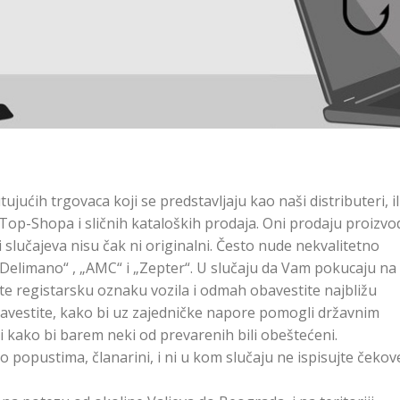
jućih trgovaca koji se predstavljaju kao naši distributeri, il
Top-Shopa i sličnih kataloških prodaja. Oni prodaju proizvo
 slučajeva nisu čak ni originalni. Često nude nekvalitetno
elimano“ , „AMC“ i „Zepter“. U slučaju da Vam pokucaju na
šite registarsku oznaku vozila i odmah obavestite najbližu
obavestite, kako bi uz zajedničke napore pomogli državnim
 kako bi barem neki od prevarenih bili obeštećeni.
 popustima, članarini, i ni u kom slučaju ne ispisujte čekov