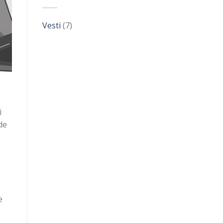
Vesti
(7)
i
de
e