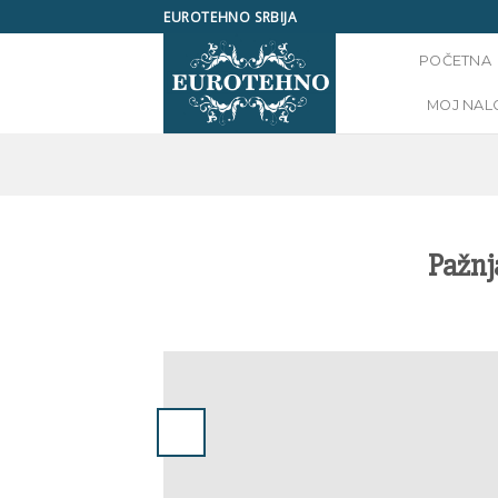
Skip
EUROTEHNO SRBIJA
to
POČETNA
content
MOJ NAL
Pažnja