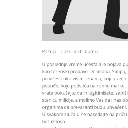
Pažnja – Lažni distributeri
U poslednje vreme učestala je pojava putu
kao terenski prodavci Delimana, Simpa, 
po višestruko višim cenama, koji u većini
posuđe, koje podseća na robne marke „D
vrata pokušajte da ih legitimišete, zapi
stanicu milicije, a molimo Vas da i nas 
organima da prevaranti budu uhvaćeni, i
U svakom slučaju ne nasedajte na priču o
bez iznosa.