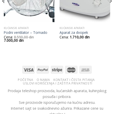
KUĆANSKI APARATI
KUĆANSKI APARATI
Podni ventilator – Tornado
Aparat za dvopek
Cena:
8.590,00
din
Cena:
1.710,00
din
Originalna
Trenutna
7.000,00
din
cena
cena
je
je:
bila:
7.000,00
8.590,00
din.
din.
POČETNA
O NAMA
KONTAKT I ČESTA PITANJA
USLOVI KORIŠĆENJA I ZAŠTITA PRIVATNOSTI
Prodaja teleshop proizvoda, kućanskih aparata, kuhinjskog
posuđa i pribora.
Sve proizvode isporučujemo na kućnu adresu.
Internet sajt se svakodnevno ažurira. Prikazane cene su