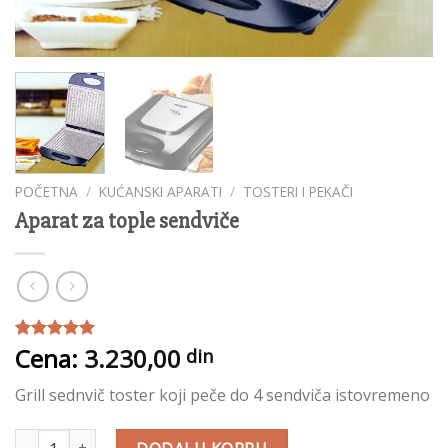
POČETNA
/
KUĆANSKI APARATI
/
TOSTERI I PEKAČI
Aparat za tople sendviče
Cena:
3.230,00
Ocenjeno
1
din
5.00
od 5
na osnovu
Grill sednvič toster koji peče do 4 sendviča istovremeno
ocene
kupca
Aparat za tople sendviče količina